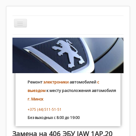
TPL_WHITEANDRED_TOGGLE_MENU
autoelectric.by
Контакты
Программирование
Ремонт
электроники
автомобилей
с
Плохой ремонт
выездом
к месту расположения автомобиля
Распиновка
г. Минск
+375 (44) 511-51-51
Без выходных с 8:00 до 19:00
Замена на 406 ЭБУ IAW 1AP.20